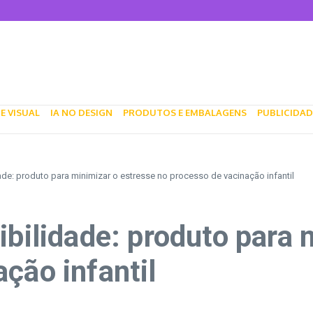
 que honra o passado e olha para o futuro
 a diversidade e inovação no Design
os da Blu Dot
 Brad Pitt
tivos para pets: inovação, design e branding no mercado pet
E VISUAL
IA NO DESIGN
PRODUTOS E EMBALAGENS
PUBLICIDAD
ade: produto para minimizar o estresse no processo de vacinação infantil
ibilidade: produto para 
ção infantil