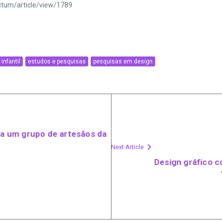
ctum/article/view/1789
infantil
estudos e pesquisas
pesquisas em design
ara um grupo de artesãos da
Next Article
Design gráfico 