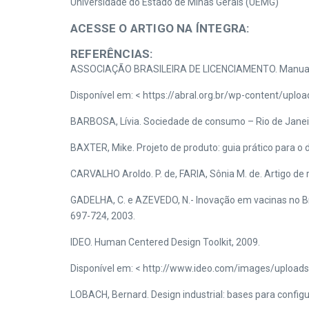
Universidade do Estado de Minas Gerais (UEMG)
ACESSE O ARTIGO NA ÍNTEGRA:
REFERÊNCIAS:
ASSOCIAÇÃO BRASILEIRA DE LICENCIAMENTO. Manual 
Disponível em: < https://abral.org.br/wp-content/upl
BARBOSA, Lívia. Sociedade de consumo – Rio de Janeir
BAXTER, Mike. Projeto de produto: guia prático para o d
CARVALHO Aroldo. P. de, FARIA, Sônia M. de. Artigo de 
GADELHA, C. e AZEVEDO, N.- Inovação em vacinas no Bra
697-724, 2003.
IDEO. Human Centered Design Toolkit, 2009.
Disponível em: < http://www.ideo.com/images/uploads
LOBACH, Bernard. Design industrial: bases para configu