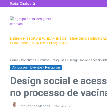
Radar Criativo
Lipton revela nova identidade visual: um rebranding
Lin Cheung Sampler e NYCxDESIGN 2025: celebrando
Designers recriam a Mesa Strut para celebrar 20 an
O Legado Visual de Akira no Pôster do Filme F1 com
Adidas lança coleção de roupas e acessórios espor
DESIGN: HISTÓRIA E FUNDAMENTOS
BRANDING E IDENTIDAD
CONCURSOS, EVENTOS E PESQUISAS
Home
/
Concursos - Eventos - Pesquisas
/
Design social e acessibilid
Concursos - Eventos - Pesquisas
Design social e acess
no processo de vacina
Por
Rodrigo Mendes
25/04/2025