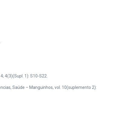
.
4; 4(3)(Supl. 1): S10-S22.
iências, Saúde – Manguinhos, vol. 10(suplemento 2):