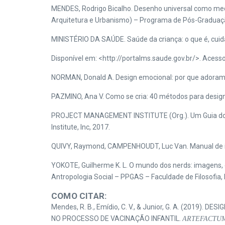
MENDES, Rodrigo Bicalho. Desenho universal como medi
Arquitetura e Urbanismo) – Programa de Pós-Graduaçã
MINISTÉRIO DA SAÚDE. Saúde da criança: o que é, cuida
Disponível em: <http://portalms.saude.gov.br/>. Acess
NORMAN, Donald A. Design emocional: por que adoramos
PAZMINO, Ana V. Como se cria: 40 métodos para design
PROJECT MANAGEMENT INSTITUTE (Org.). Um Guia do 
Institute, Inc, 2017.
QUIVY, Raymond, CAMPENHOUDT, Luc Van. Manual de inve
YOKOTE, Guilherme K. L. O mundo dos nerds: imagens,
Antropologia Social – PPGAS – Faculdade de Filosofia,
COMO CITAR:
Mendes, R. B., Emídio, C. V., & Junior, G. A. (20
NO PROCESSO DE VACINAÇÃO INFANTIL.
ARTEFACTUM – 