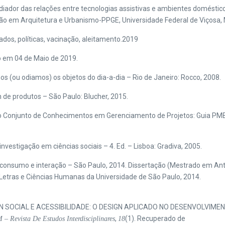
ador das relações entre tecnologias assistivas e ambientes doméstico
o em Arquitetura e Urbanismo-PPGE, Universidade Federal de Viçosa, M
dos, políticas, vacinação, aleitamento.2019
o em 04 de Maio de 2019.
 (ou odiamos) os objetos do dia-a-dia – Rio de Janeiro: Rocco, 2008.
 de produtos – São Paulo: Blucher, 2015.
Conjunto de Conhecimentos em Gerenciamento de Projetos: Guia PMB
stigação em ciências sociais – 4. Ed. – Lisboa: Gradiva, 2005.
 consumo e interação – São Paulo, 2014. Dissertação (Mestrado em An
 Letras e Ciências Humanas da Universidade de São Paulo, 2014.
19). DESIGN SOCIAL E ACESSIBILIDADE: O DESIGN APLICADO NO DESENVO
,
(1). Recuperado de
Revista De Estudos Interdisciplinares
18