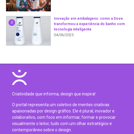
Inovação em embalagens: como a Dove
3
transformou a experiência do banho com
tecnologia inteligente
04/06/2025
Criatividade que informa, design que inspira!
O portal representa um coletivo de mentes criativas
apaixonadas por design gráfico. Ele é plural, inovador e
colaborativo, com foco em informar, formar e provocar
visualmente o leitor, tudo com um olhar estratégico e
contemporâneo sobre o design.