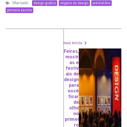
Marcado:
design grafico
origens do design
pré-história
primeira escrita
Next Article
Feiras,
mostr
as e
festiv
ais de
design
para
você
ficar
de
olho
no
primei
ro