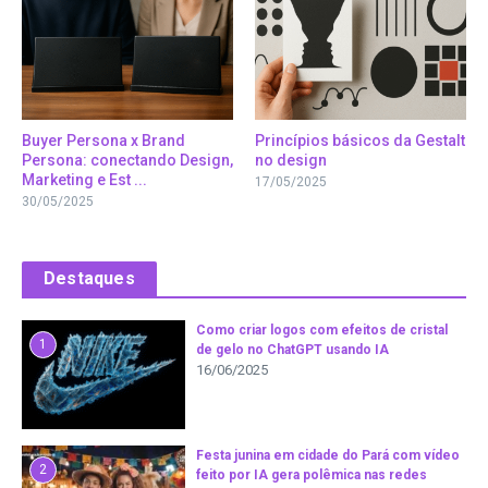
Buyer Persona x Brand
Princípios básicos da Gestalt
Persona: conectando Design,
no design
Marketing e Est ...
17/05/2025
30/05/2025
Destaques
Como criar logos com efeitos de cristal
1
de gelo no ChatGPT usando IA
16/06/2025
Festa junina em cidade do Pará com vídeo
2
feito por IA gera polêmica nas redes