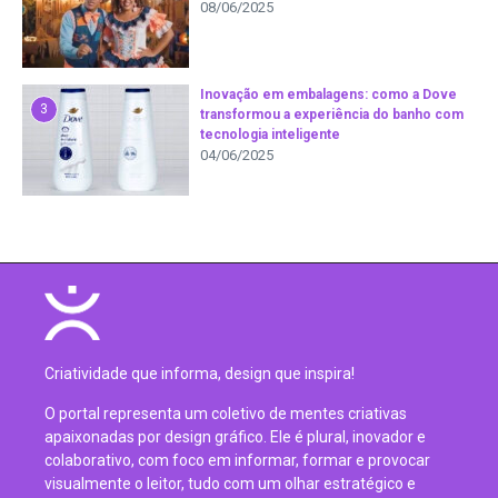
08/06/2025
Inovação em embalagens: como a Dove
3
transformou a experiência do banho com
tecnologia inteligente
04/06/2025
Criatividade que informa, design que inspira!
O portal representa um coletivo de mentes criativas
apaixonadas por design gráfico. Ele é plural, inovador e
colaborativo, com foco em informar, formar e provocar
visualmente o leitor, tudo com um olhar estratégico e