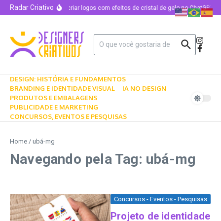
Radar Criativo
Como criar logos com efeitos de cristal de gelo no ChatGPT u
DESIGN: HISTÓRIA E FUNDAMENTOS
BRANDING E IDENTIDADE VISUAL
IA NO DESIGN
PRODUTOS E EMBALAGENS
PUBLICIDADE E MARKETING
CONCURSOS, EVENTOS E PESQUISAS
Home
/
ubá-mg
Navegando pela Tag: ubá-mg
Concursos - Eventos - Pesquisas
Projeto de identidade