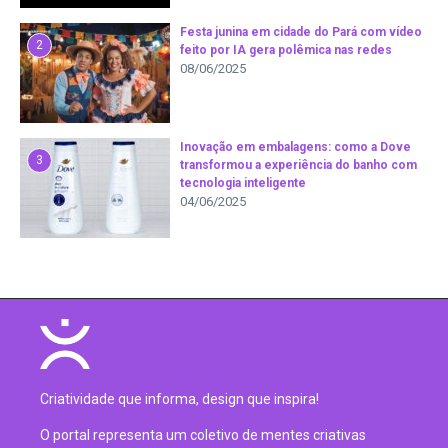
Festa junina em cidade do Pará com vídeo
2
feito por IA gera polêmica nas redes
08/06/2025
Inovação em embalagens: como a Dove
3
transformou a experiência do banho com
tecnologia inteligente
04/06/2025
Criatividade que informa, design que inspira!
O portal representa um coletivo de mentes criativas