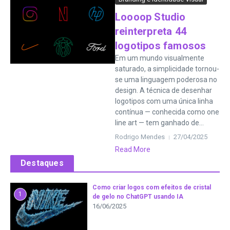
Loooop Studio
reinterpreta 44
logotipos famosos
Em um mundo visualmente
saturado, a simplicidade tornou-
se uma linguagem poderosa no
design. A técnica de desenhar
logotipos com uma única linha
contínua — conhecida como one
line art — tem ganhado de...
Rodrigo Mendes
27/04/2025
Read More
Destaques
Como criar logos com efeitos de cristal
1
de gelo no ChatGPT usando IA
16/06/2025