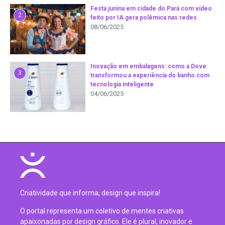
Festa junina em cidade do Pará com vídeo
2
feito por IA gera polêmica nas redes
08/06/2025
Inovação em embalagens: como a Dove
3
transformou a experiência do banho com
tecnologia inteligente
04/06/2025
Criatividade que informa, design que inspira!
O portal representa um coletivo de mentes criativas
apaixonadas por design gráfico. Ele é plural, inovador e