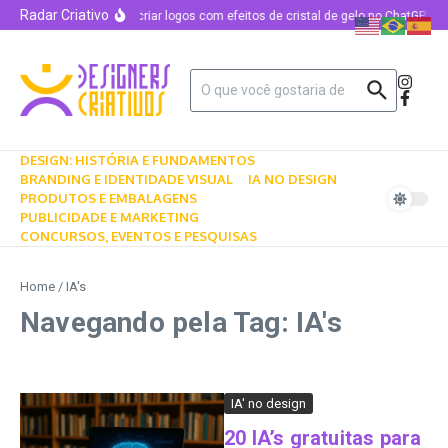
Radar Criativo
Como criar logos com efeitos de cristal de gelo no ChatGPT u
DESIGN: HISTÓRIA E FUNDAMENTOS
BRANDING E IDENTIDADE VISUAL
IA NO DESIGN
PRODUTOS E EMBALAGENS
PUBLICIDADE E MARKETING
CONCURSOS, EVENTOS E PESQUISAS
Home
/
IA's
Navegando pela Tag: IA's
IA' no design
20 IA’s gratuitas para