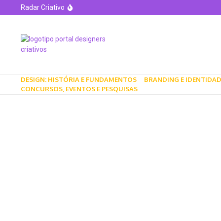
Radar Criativo
Lipton revela nova identidade visual: um rebranding
Lin Cheung Sampler e NYCxDESIGN 2025: celebrando
Designers recriam a Mesa Strut para celebrar 20 an
O Legado Visual de Akira no Pôster do Filme F1 com
Adidas lança coleção de roupas e acessórios espor
DESIGN: HISTÓRIA E FUNDAMENTOS
BRANDING E IDENTIDAD
CONCURSOS, EVENTOS E PESQUISAS