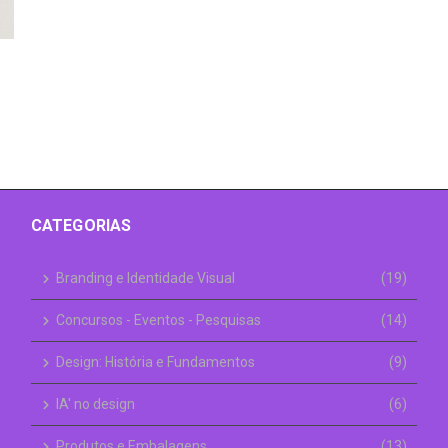
CATEGORIAS
Branding e Identidade Visual
(19)
Concursos - Eventos - Pesquisas
(14)
Design: História e Fundamentos
(9)
IA' no design
(6)
Produtos e Embalagens
(13)