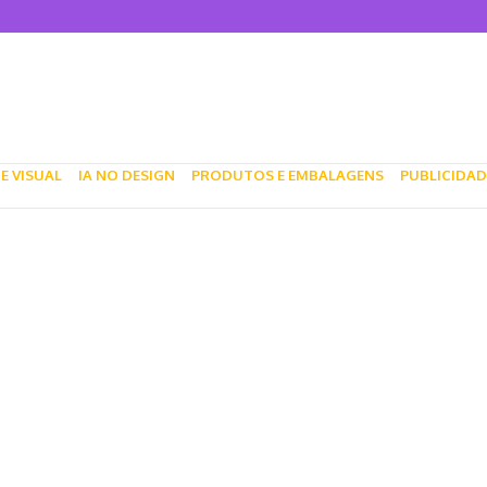
 que honra o passado e olha para o futuro
 a diversidade e inovação no Design
os da Blu Dot
 Brad Pitt
tivos para pets: inovação, design e branding no mercado pet
E VISUAL
IA NO DESIGN
PRODUTOS E EMBALAGENS
PUBLICIDAD