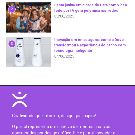
Festa junina em cidade do Pará com vídeo
2
feito por IA gera polêmica nas redes
08/06/2025
Inovação em embalagens: como a Dove
3
transformou a experiência do banho com
tecnologia inteligente
04/06/2025
Criatividade que informa, design que inspira!
O portal representa um coletivo de mentes criativas
apaixonadas por design gráfico. Ele é plural, inovador e