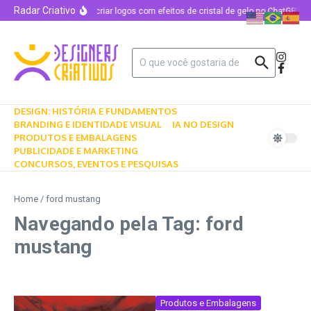
Radar Criativo
Como criar logos com efeitos de cristal de gelo no ChatGPT u
DESIGN: HISTÓRIA E FUNDAMENTOS
BRANDING E IDENTIDADE VISUAL
IA NO DESIGN
PRODUTOS E EMBALAGENS
PUBLICIDADE E MARKETING
CONCURSOS, EVENTOS E PESQUISAS
Home
/
ford mustang
Navegando pela Tag: ford
mustang
Produtos e Embalagens