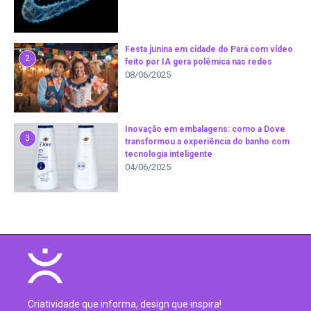
Festa junina em cidade do Pará com vídeo
2
feito por IA gera polêmica nas redes
08/06/2025
Inovação em embalagens: como a Dove
3
transformou a experiência do banho com
tecnologia inteligente
04/06/2025
Criatividade que informa, design que inspira!