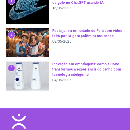
1
de gelo no ChatGPT usando IA
16/06/2025
Festa junina em cidade do Pará com vídeo
2
feito por IA gera polêmica nas redes
08/06/2025
Inovação em embalagens: como a Dove
3
transformou a experiência do banho com
tecnologia inteligente
04/06/2025